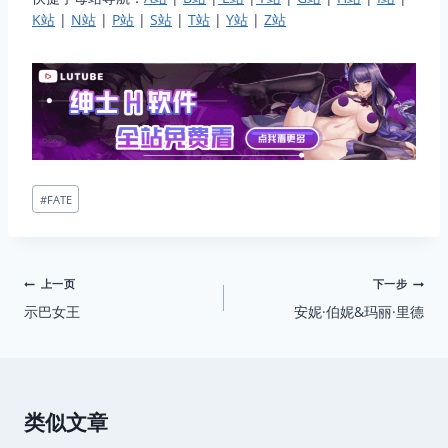
K站
|
N站
|
P站
|
S站
|
T站
|
Y站
|
Z站
文
#
FATE
章
标
签：
文
上一页
下一步
示巴女王
安妮·伯妮&玛丽·里德
章
导
航
类似文章