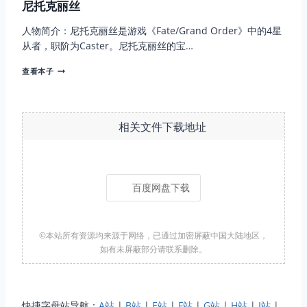
尼托克丽丝
人物简介：尼托克丽丝是游戏《Fate/Grand Order》中的4星
从者，职阶为Caster。尼托克丽丝的宝…
尼
查看本子
托
克
丽
丝
相关文件下载地址
百度网盘下载
©本站所有资源均来源于网络，已通过加密屏蔽中国大陆地区，
如有未屏蔽部分请联系删除。
快捷字母站导航：
A站
|
B站
|
E站
|
F站
|
G站
|
H站
|
I站
|