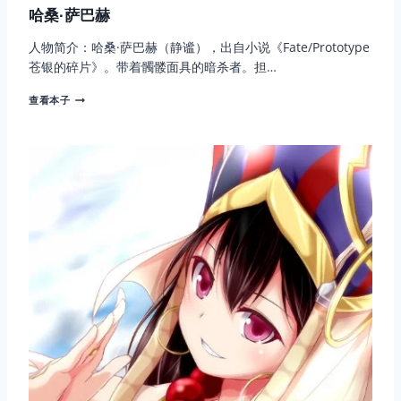
哈桑·萨巴赫
人物简介：哈桑·萨巴赫（静谧），出自小说《Fate/Prototype
苍银的碎片》。带着髑髅面具的暗杀者。担…
哈
查看本子
桑
·
萨
巴
赫