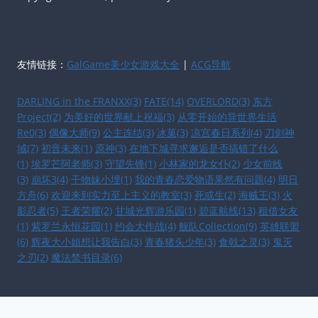
友情链接：
GalGame美少女游戏大全
|
ACG导航
DARLING in the FRANXX(3)
FATE(14)
OVERLORD(3)
东方
Project(2)
为美好的世界献上祝福(3)
从零开始的异世界生活
Re0(3)
偶像大师(9)
公主连结(3)
冰菓(3)
凉宫春日系列(4)
刀剑神
域(7)
初音未来(1)
原神(3)
在地下城寻求邂逅是否搞错了什么
(1)
埃罗芒阿老师(3)
守望先锋(1)
小林家的龙女仆(2)
少女前线
(3)
崩坏3(4)
干物妹小埋(1)
我的青春恋爱物语果然有问题(4)
明日
方舟(6)
欢迎来到实力至上主义的教室(3)
死或生(2)
海贼王(3)
火
影忍者(5)
王者荣耀(2)
甘城光辉游乐园(1)
碧蓝航线(13)
租借女友
(1)
紫罗兰永恒花园(1)
约会大作战(4)
舰队Collection(9)
英雄联盟
(6)
辉夜大小姐想让我告白(3)
青春猪头少年(3)
食戟之灵(3)
鬼灭
之刃(2)
魔法禁书目录(6)