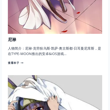
尼禄
人物简介：尼禄·克劳狄乌斯·凯萨·奥古斯都·日耳曼尼库斯，是
在TYPE-MOON推出的安卓&iOS游戏…
尼
查看本子
禄