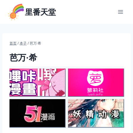
跳
里番天堂
到
内
容
首页
/
本子
/
芭万·希
芭万·希