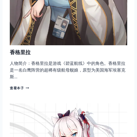
香格里拉
人物简介：香格里拉是游戏《碧蓝航线》中的角色。香格里拉
是一名白鹰阵营的超稀有级航母舰娘，原型为美国海军埃塞克
斯…
香
查看本子
格
里
拉