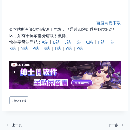
百度网盘下载
©本站所有资源均来源于网络，已通过加密屏蔽中国大陆地
区，如有未屏蔽部分请联系删除。
快捷字母站导航：
A站
|
B站
|
E站
|
F站
|
G站
|
H站
|
I站
|
K站
|
N站
|
P站
|
S站
|
T站
|
Y站
|
Z站
文
#
碧蓝航线
章
标
签：
文
上一页
下一步