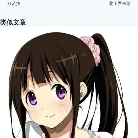
欧若拉
北卡罗来纳
章
导
类似文章
航