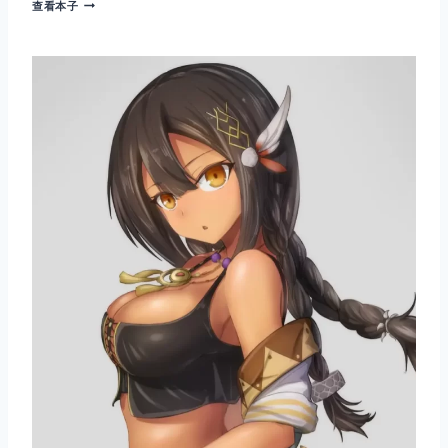
萨
查看本子
拉
托
加