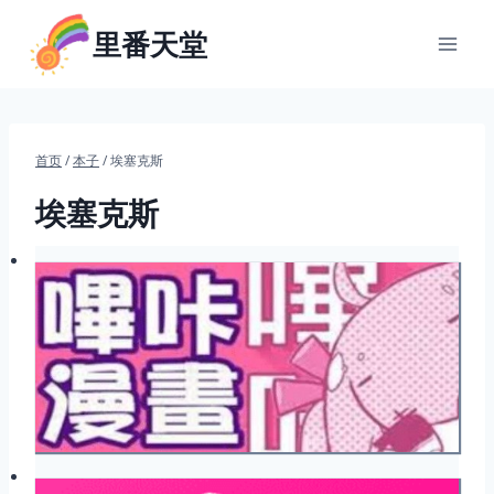
跳
里番天堂
到
内
容
首页
/
本子
/
埃塞克斯
埃塞克斯