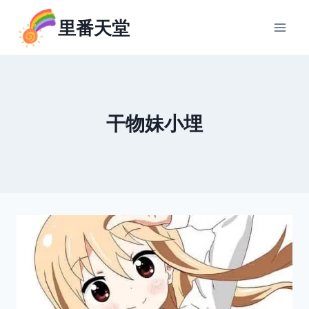
跳
里番天堂
到
内
容
干物妹小埋