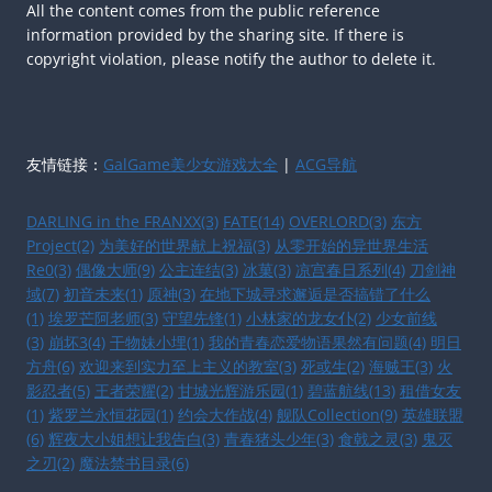
All the content comes from the public reference
information provided by the sharing site. If there is
copyright violation, please notify the author to delete it.
友情链接：
GalGame美少女游戏大全
|
ACG导航
DARLING in the FRANXX(3)
FATE(14)
OVERLORD(3)
东方
Project(2)
为美好的世界献上祝福(3)
从零开始的异世界生活
Re0(3)
偶像大师(9)
公主连结(3)
冰菓(3)
凉宫春日系列(4)
刀剑神
域(7)
初音未来(1)
原神(3)
在地下城寻求邂逅是否搞错了什么
(1)
埃罗芒阿老师(3)
守望先锋(1)
小林家的龙女仆(2)
少女前线
(3)
崩坏3(4)
干物妹小埋(1)
我的青春恋爱物语果然有问题(4)
明日
方舟(6)
欢迎来到实力至上主义的教室(3)
死或生(2)
海贼王(3)
火
影忍者(5)
王者荣耀(2)
甘城光辉游乐园(1)
碧蓝航线(13)
租借女友
(1)
紫罗兰永恒花园(1)
约会大作战(4)
舰队Collection(9)
英雄联盟
(6)
辉夜大小姐想让我告白(3)
青春猪头少年(3)
食戟之灵(3)
鬼灭
之刃(2)
魔法禁书目录(6)