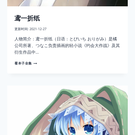
鸢一折纸
更新时间:
2021-12-27
人物简介：鸢一折纸（日语：とびいち おりがみ）是橘
公司所著、つなこ负责插画的轻小说《约会大作战》及其
衍生作品中…
鸢
看本子全集
一
折
纸