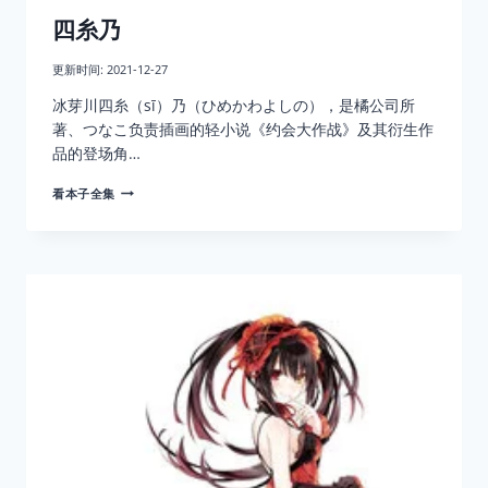
四糸乃
更新时间:
2021-12-27
冰芽川四糸（sī）乃（ひめかわよしの），是橘公司所
著、つなこ负责插画的轻小说《约会大作战》及其衍生作
品的登场角…
四
看本子全集
糸
乃