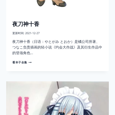
夜刀神十香
更新时间:
2021-12-27
夜刀神十香（日语：やとがみ とおか）是橘公司所著、
つなこ负责插画的轻小说《约会大作战》及其衍生作品中
的登场角色…
夜
看本子全集
刀
神
十
香