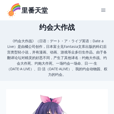
跳
里番天堂
到
内
容
约会大作战
《约会大作战》（日语：デート・ア・ライブ英语：Date a
Live）是由橘公司创作，日本富士见Fantasia文库出版的科幻后
宫类型轻小说，并有漫画、动画、游戏等众多衍生作品。由于各
翻译论坛对精灵的好恶不同，产生了其他译名：约炮大作战、约
会大作死、约炮大作死、一场约会一场命、日·一·生
（DATE·A·LIVE）、日·活（DATE·ALIVE）、我的约会动物园、权
力的约会。