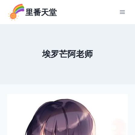
跳
里番天堂
到
内
容
埃罗芒阿老师