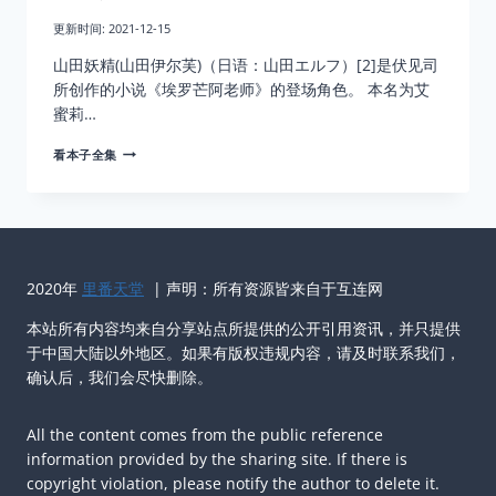
更新时间:
2021-12-15
山田妖精(山田伊尔芙)（日语：山田エルフ）[2]是伏见司
所创作的小说《埃罗芒阿老师》的登场角色。 本名为艾
蜜莉…
山
看本子全集
田
妖
精
2020年
里番天堂
| 声明：所有资源皆来自于互连网
本站所有内容均来自分享站点所提供的公开引用资讯，并只提供
于中国大陆以外地区。如果有版权违规内容，请及时联系我们，
确认后，我们会尽快删除。
All the content comes from the public reference
information provided by the sharing site. If there is
copyright violation, please notify the author to delete it.