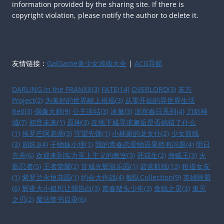
information provided by the sharing site. If there is
copyright violation, please notify the author to delete it.
友情链接：
GalGame美少女游戏大全
|
ACG导航
DARLING in the FRANXX(3)
FATE(14)
OVERLORD(3)
东方
Project(2)
为美好的世界献上祝福(3)
从零开始的异世界生活
Re0(3)
偶像大师(9)
公主连结(3)
冰菓(3)
凉宫春日系列(4)
刀剑神
域(7)
初音未来(1)
原神(3)
在地下城寻求邂逅是否搞错了什么
(1)
埃罗芒阿老师(3)
守望先锋(1)
小林家的龙女仆(2)
少女前线
(3)
崩坏3(4)
干物妹小埋(1)
我的青春恋爱物语果然有问题(4)
明日
方舟(6)
欢迎来到实力至上主义的教室(3)
死或生(2)
海贼王(3)
火
影忍者(5)
王者荣耀(2)
甘城光辉游乐园(1)
碧蓝航线(13)
租借女友
(1)
紫罗兰永恒花园(1)
约会大作战(4)
舰队Collection(9)
英雄联盟
(6)
辉夜大小姐想让我告白(3)
青春猪头少年(3)
食戟之灵(3)
鬼灭
之刃(2)
魔法禁书目录(6)