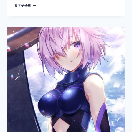
间
看本子全集
桐
樱