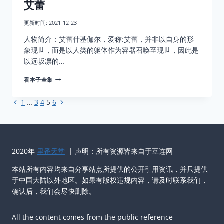
艾蕾
更新时间:
2021-12-23
人物简介：艾蕾什基伽尔，爱称:艾蕾，并非以自身的形
象现世，而是以人类的躯体作为容器召唤至现世，因此是
以远坂凛的…
艾
看本子全集
蕾
上
下
1
…
3
4
5
6
页
一
一
面
页
页
导
航
2020年
里番天堂
| 声明：所有资源皆来自于互连网
本站所有内容均来自分享站点所提供的公开引用资讯，并只提供
于中国大陆以外地区。如果有版权违规内容，请及时联系我们，
确认后，我们会尽快删除。
All the content comes from the public reference