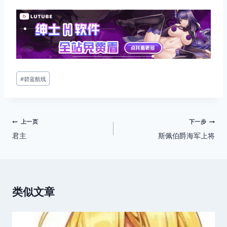
文
#
碧蓝航线
章
标
签：
文
上一页
下一步
君主
斯佩伯爵海军上将
章
导
航
类似文章