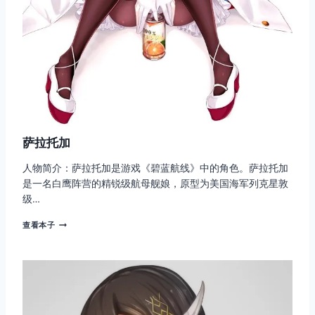
萨拉托加
人物简介：萨拉托加是游戏《碧蓝航线》中的角色。萨拉托加
是一名白鹰阵营的精锐级航母舰娘，原型为美国海军列克星敦
级…
萨
查看本子
拉
托
加