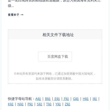
是一名白鹰阵营的精锐级轻巡舰娘，原型为美国海军克利夫兰
级…
克
查看本子
利
夫
兰
相关文件下载地址
百度网盘下载
©本站所有资源均来源于网络，已通过加密屏蔽中国大陆地区，
如有未屏蔽部分请联系删除。
快捷字母站导航：
A站
|
B站
|
E站
|
F站
|
G站
|
H站
|
I站
|
K站
|
N站
|
P站
|
S站
|
T站
|
Y站
|
Z站