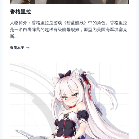
香格里拉
人物简介：香格里拉是游戏《碧蓝航线》中的角色。香格里拉
是一名白鹰阵营的超稀有级航母舰娘，原型为美国海军埃塞克
斯…
香
查看本子
格
里
拉