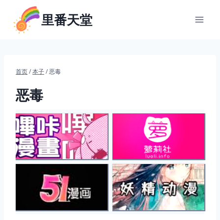
跳
里番天堂
到
内
容
首页
/
本子
/
恶毒
恶毒