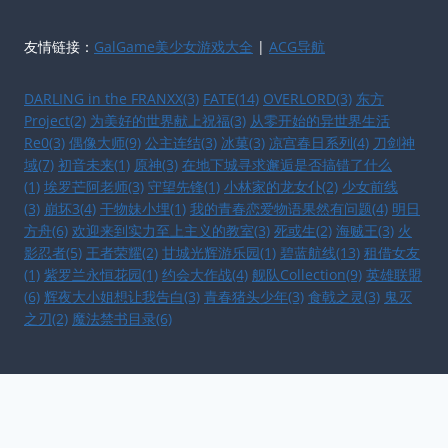
友情链接：
GalGame美少女游戏大全
|
ACG导航
DARLING in the FRANXX(3)
FATE(14)
OVERLORD(3)
东方
Project(2)
为美好的世界献上祝福(3)
从零开始的异世界生活
Re0(3)
偶像大师(9)
公主连结(3)
冰菓(3)
凉宫春日系列(4)
刀剑神
域(7)
初音未来(1)
原神(3)
在地下城寻求邂逅是否搞错了什么
(1)
埃罗芒阿老师(3)
守望先锋(1)
小林家的龙女仆(2)
少女前线
(3)
崩坏3(4)
干物妹小埋(1)
我的青春恋爱物语果然有问题(4)
明日
方舟(6)
欢迎来到实力至上主义的教室(3)
死或生(2)
海贼王(3)
火
影忍者(5)
王者荣耀(2)
甘城光辉游乐园(1)
碧蓝航线(13)
租借女友
(1)
紫罗兰永恒花园(1)
约会大作战(4)
舰队Collection(9)
英雄联盟
(6)
辉夜大小姐想让我告白(3)
青春猪头少年(3)
食戟之灵(3)
鬼灭
之刃(2)
魔法禁书目录(6)
恶毒
去下载