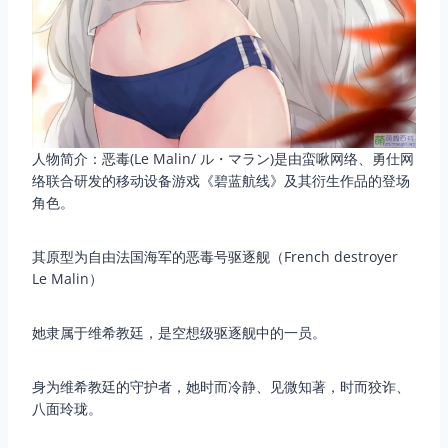
人物简介：恶毒(Le Malin/ ル・マラン)是由蛮啾网络、勇仕网
络联合研发的移动设备游戏《碧蓝航线》及其衍生作品的登场
角色。
其原型为自由法国海军的恶毒号驱逐舰（French destroyer
Le Malin）
她隶属于维希教廷，是空想级驱逐舰中的一员。
身为维希教廷的守护者，她时而冷静、见微知著，时而狡诈、
八面玲珑。