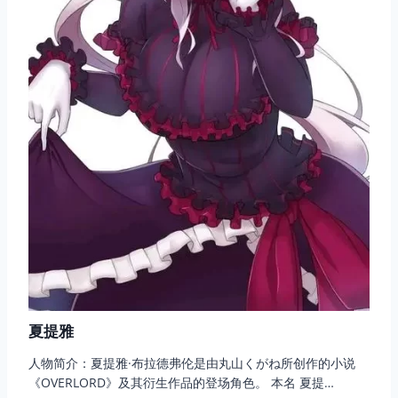
夏提雅
人物简介：夏提雅·布拉德弗伦是由丸山くがね所创作的小说
《OVERLORD》及其衍生作品的登场角色。 本名 夏提…