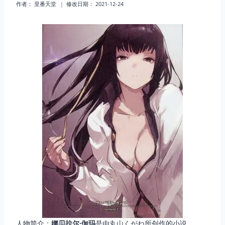
作者：
里番天堂
修改日期：
2021-12-24
人物简介：
娜贝拉尔·伽玛
是由丸山くがね所创作的小说