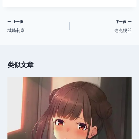
标
签：
文
上一页
下一步
城崎莉嘉
达克妮丝
章
导
航
类似文章