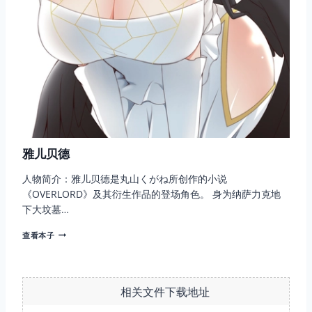
雅儿贝德
人物简介：雅儿贝德是丸山くがね所创作的小说
《OVERLORD》及其衍生作品的登场角色。 身为纳萨力克地
下大坟墓…
雅
查看本子
儿
贝
德
相关文件下载地址