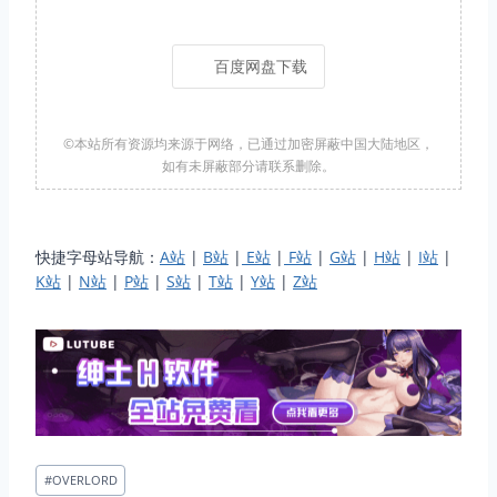
百度网盘下载
©本站所有资源均来源于网络，已通过加密屏蔽中国大陆地区，
如有未屏蔽部分请联系删除。
快捷字母站导航：
A站
|
B站
|
E站
|
F站
|
G站
|
H站
|
I站
|
K站
|
N站
|
P站
|
S站
|
T站
|
Y站
|
Z站
文
#
OVERLORD
章