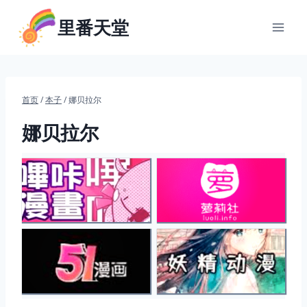
跳
里番天堂
到
内
容
首页
/
本子
/
娜贝拉尔
娜贝拉尔