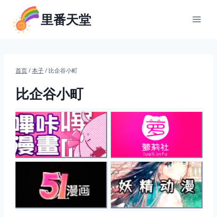
跳
里番天堂
到
内
容
首页
/
本子
/
比企谷小町
比企谷小町