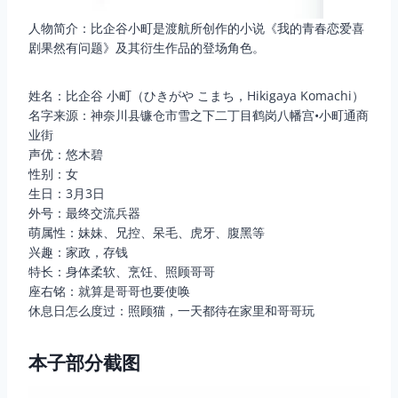
人物简介：比企谷小町是渡航所创作的小说《我的青春恋爱喜
剧果然有问题》及其衍生作品的登场角色。
姓名：比企谷 小町（ひきがや こまち，Hikigaya Komachi）
名字来源：神奈川县镰仓市雪之下二丁目鹤岗八幡宫•小町通商
业街
声优：悠木碧
性别：女
生日：3月3日
外号：最终交流兵器
萌属性：妹妹、兄控、呆毛、虎牙、腹黑等
兴趣：家政，存钱
特长：身体柔软、烹饪、照顾哥哥
座右铭：就算是哥哥也要使唤
休息日怎么度过：照顾猫，一天都待在家里和哥哥玩
本子部分截图