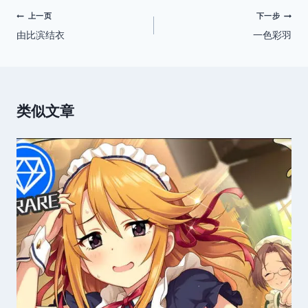
文
上一页
下一步
由比滨结衣
一色彩羽
章
导
航
类似文章