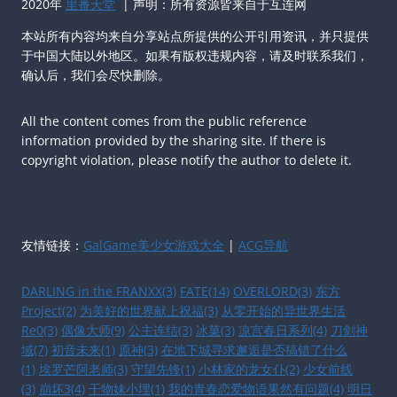
2020年
里番天堂
| 声明：所有资源皆来自于互连网
本站所有内容均来自分享站点所提供的公开引用资讯，并只提供
于中国大陆以外地区。如果有版权违规内容，请及时联系我们，
确认后，我们会尽快删除。
All the content comes from the public reference
information provided by the sharing site. If there is
copyright violation, please notify the author to delete it.
友情链接：
GalGame美少女游戏大全
|
ACG导航
DARLING in the FRANXX(3)
FATE(14)
OVERLORD(3)
东方
Project(2)
为美好的世界献上祝福(3)
从零开始的异世界生活
Re0(3)
偶像大师(9)
公主连结(3)
冰菓(3)
凉宫春日系列(4)
刀剑神
域(7)
初音未来(1)
原神(3)
在地下城寻求邂逅是否搞错了什么
(1)
埃罗芒阿老师(3)
守望先锋(1)
小林家的龙女仆(2)
少女前线
(3)
崩坏3(4)
干物妹小埋(1)
我的青春恋爱物语果然有问题(4)
明日