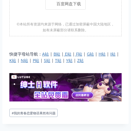
百度网盘下载
©本站所有资源均来源于网络，已通过加密屏蔽中国大陆地区，
如有未屏蔽部分请联系删除。
快捷字母站导航：
A站
|
B站
|
E站
|
F站
|
G站
|
H站
|
I站
|
K站
|
N站
|
P站
|
S站
|
T站
|
Y站
|
Z站
文
#
我的青春恋爱物语果然有问题
章
标
签：